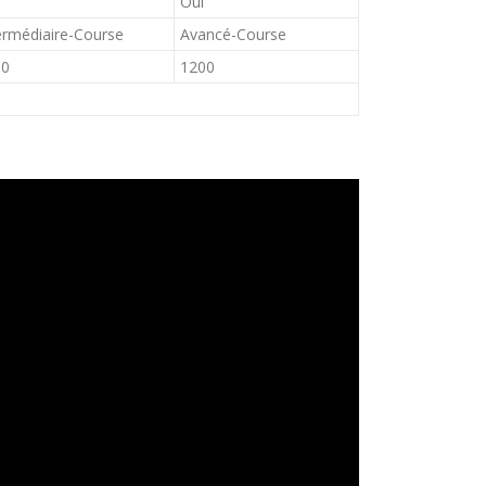
Oui
ermédiaire-Course
Avancé-Course
00
1200