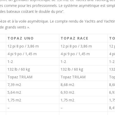
es comme pour les professionnels. Le système asymétrique est simple,
 des bateaux coûtant le double du prix”.
apèze et à la voile asymétrique. Le compte rendu de Yachts and Yachti
de grands vents ».
TOPAZ UNO
TOPAZ RACE
TO
12 pi 8 po / 3,86 m
12 pi 8 po / 3,86 m
12 
4 pi 9 po / 1,45 m
4 pi 9 po / 1,45 m
4 p
1-2
1-2
1-2
132 lb / 60 kg
132 lb / 60 kg
132
Topaz TRILAM
Topaz TRILAM
To
7,39 m2
8,68 m2
8,6
5,64 m2
6,93 m2
6,9
1,75 m2
1,75 m2
1,7
–
–
8,4