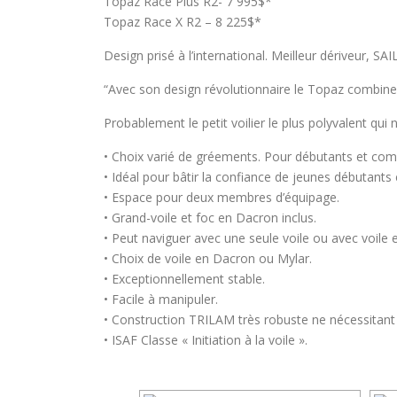
Topaz Race Plus R2- 7 995$*
Topaz Race X R2 – 8 225$*
Design prisé à l’international. Meilleur dériveur, S
“Avec son design révolutionnaire le Topaz combine 
Probablement le petit voilier le plus polyvalent qui n
• Choix varié de gréements. Pour débutants et com
• Idéal pour bâtir la confiance de jeunes débutants 
• Espace pour deux membres d’équipage.
• Grand-voile et foc en Dacron inclus.
• Peut naviguer avec une seule voile ou avec voile e
• Choix de voile en Dacron ou Mylar.
• Exceptionnellement stable.
• Facile à manipuler.
• Construction TRILAM très robuste ne nécessitant
• ISAF Classe « Initiation à la voile ».