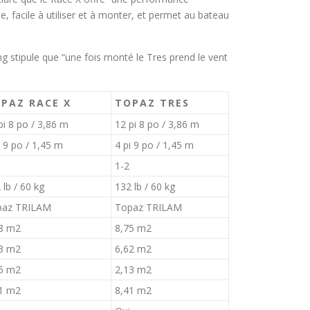
 facile à utiliser et à monter, et permet au bateau
ng stipule que “une fois monté le Tres prend le vent
PAZ RACE X
TOPAZ TRES
pi 8 po / 3,86 m
12 pi 8 po / 3,86 m
i 9 po / 1,45 m
4 pi 9 po / 1,45 m
1-2
 lb / 60 kg
132 lb / 60 kg
paz TRILAM
Topaz TRILAM
8 m2
8,75 m2
3 m2
6,62 m2
5 m2
2,13 m2
1 m2
8,41 m2