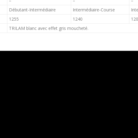
–
–
–
Débutant-Intermédiaire
Intermédiaire-Course
Int
1255
1240
12
TRILAM blanc avec effet gris moucheté.