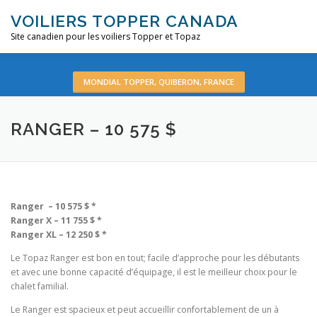
Aller
VOILIERS TOPPER CANADA
au
contenu
Site canadien pour les voiliers Topper et Topaz
ACCUEIL
À PROPOS
MODÈLES
D’OCCASION
MONDIAL TOPPER, QUIBERON, FRANCE
RANGER – 10 575 $
CONTACT
FR :
Ranger – 10 575 $ *
Ranger X – 11 755 $ *
Ranger XL – 12 250 $ *
Le Topaz Ranger est bon en tout; facile d’approche pour les débutants
et avec une bonne capacité d’équipage, il est le meilleur choix pour le
chalet familial.
Le Ranger est spacieux et peut accueillir confortablement de un à