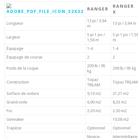
RANGER
RANGER
X
13 pi / 3,94
Longueur
13 pi / 3,94 m
m
5 pi 1 po /
5 pi 1 po / 1,5
Largeur
1,56 m
m
Équipage
1-4
1-4
Équipage de course
2
2
209 lb / 95
Poids de la coque
209 lb / 95 kg
kg
Topaz
Construction
Topaz TRILAM
TRILAM
Surface de voilure
9,10 m2
21,21 m2
Grand-voile
6,90 m2
8,33 m2
Foc
2.20 m2
2.30 m2
Gennaker
10,58 m2
Trapèze
Optionnel
Optionnel
Novice-
Intermédiaire